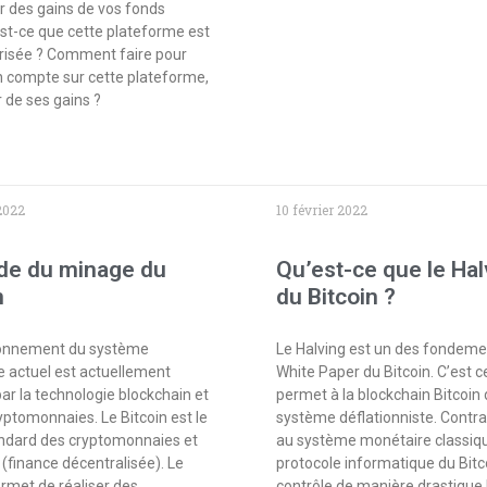
er des gains de vos fonds
Est-ce que cette plateforme est
risée ? Comment faire pour
n compte sur cette plateforme,
r de ses gains ?
 2022
10 février 2022
ide du minage du
Qu’est-ce que le Hal
n
du Bitcoin ?
ionnement du système
Le Halving est un des fondeme
 actuel est actuellement
White Paper du Bitcoin. C’est c
par la technologie blockchain et
permet à la blockchain Bitcoin 
ryptomonnaies. Le Bitcoin est le
système déflationniste. Contr
ndard des cryptomonnaies et
au système monétaire classiqu
 (finance décentralisée). Le
protocole informatique du Bitc
ermet de réaliser des
contrôle de manière drastique 