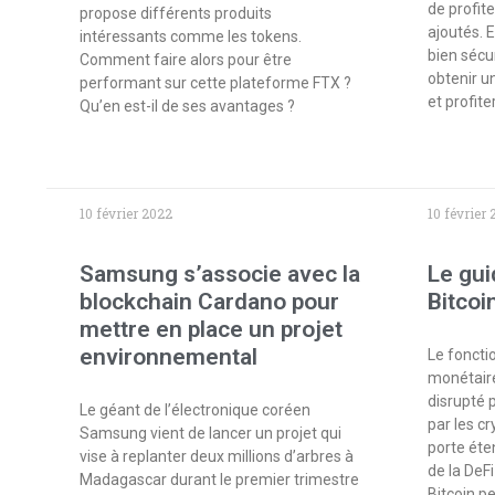
de profit
propose différents produits
ajoutés. 
intéressants comme les tokens.
bien sécu
Comment faire alors pour être
obtenir u
performant sur cette plateforme FTX ?
et profite
Qu’en est-il de ses avantages ?
10 février 2022
10 février
Samsung s’associe avec la
Le gu
blockchain Cardano pour
Bitcoi
mettre en place un projet
environnemental
Le fonct
monétaire
disrupté 
Le géant de l’électronique coréen
par les c
Samsung vient de lancer un projet qui
porte éte
vise à replanter deux millions d’arbres à
de la DeFi
Madagascar durant le premier trimestre
Bitcoin p