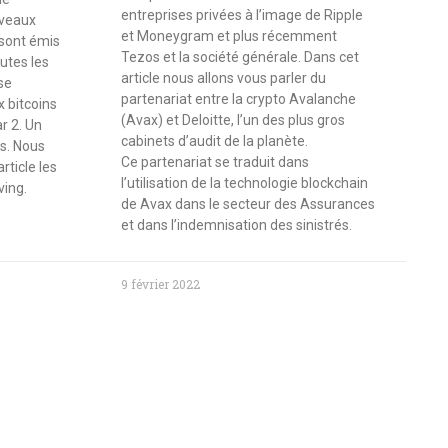
entreprises privées à l’image de Ripple
uveaux
et Moneygram et plus récemment
 sont émis
Tezos et la société générale. Dans cet
outes les
article nous allons vous parler du
se
partenariat entre la crypto Avalanche
 bitcoins
(Avax) et Deloitte, l’un des plus gros
r 2. Un
cabinets d’audit de la planète.
ns. Nous
Ce partenariat se traduit dans
rticle les
l’utilisation de la technologie blockchain
ving.
de Avax dans le secteur des Assurances
et dans l’indemnisation des sinistrés.
9 février 2022