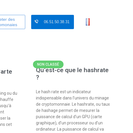
eter des
06.51.50.38.31
tomonaies
NON CLASSÉ
Qu’est-ce que le hashrate
Carte
?
Le hash rate est un indicateur
ming ou du
indispensable dans l’univers du minage
chauffe
de cryptomonnaie. Le hashrate, ou taux
jusqu’à
de hashage permet de mesurer la
ent
puissance de calcul d’un GPU (carte
ser la
graphique), d’un processeur ou d’un
ns cet
ordinateur. La puissance de calcul va