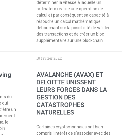
déterminer la vitesse à laquelle un
ordinateur réalise une opération de
calcul et par conséquent sa capacité à
résoudre un calcul mathématique
débouchant sur la possibilité de valider
des transactions et de créer un bloc
supplémentaire sur une blockchain.
10 février 2022
ving
AVALANCHE (AVAX) ET
DELOITTE UNISSENT
LEURS FORCES DANS LA
GESTION DES
nts du
e qui
CATASTROPHES
d’être un
NATURELLES
airement
e, le
Certaines cryptomonnaies ont bien
oin
compris l’intérêt de s’associer avec des
le