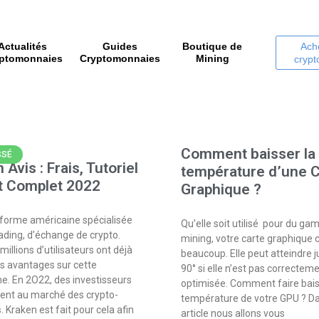
Actualités
Guides
Boutique de
Ach
ptomonnaies
Cryptomonnaies
Mining
cryp
Comment baisser la
SSÉ
 Avis : Frais, Tutoriel
température d’une 
t Complet 2022
Graphique ?
forme américaine spécialisée
Qu’elle soit utilisé pour du ga
rading, d’échange de crypto.
mining, votre carte graphique 
millions d’utilisateurs ont déjà
beaucoup. Elle peut atteindre 
es avantages sur cette
90° si elle n’est pas correctem
e. En 2O22, des investisseurs
optimisée. Comment faire bais
sent au marché des crypto-
température de votre GPU ? Da
 Kraken est fait pour cela afin
article nous allons vous