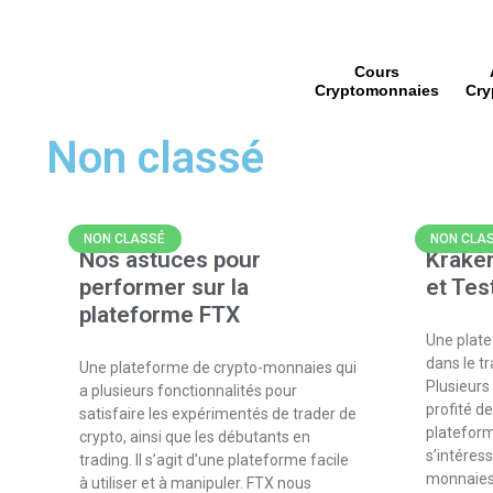
Cours
Cryptomonnaies
Cry
Non classé
NON CLASSÉ
NON CLA
Nos astuces pour
Kraken
performer sur la
et Tes
plateforme FTX
Une plate
dans le t
Une plateforme de crypto-monnaies qui
Plusieurs 
a plusieurs fonctionnalités pour
profité d
satisfaire les expérimentés de trader de
plateform
crypto, ainsi que les débutants en
s’intéres
trading. Il s’agit d’une plateforme facile
monnaies.
à utiliser et à manipuler. FTX nous