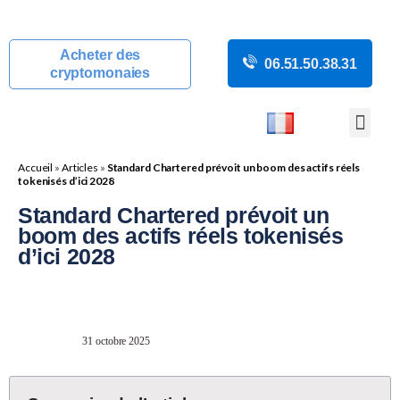
Acheter des
06.51.50.38.31
cryptomonaies
COURS CRYP
ACTUALITÉS C
GUIDES CRY
BOUTIQUE DE MINING
Accueil
»
Articles
»
Standard Chartered prévoit un boom des actifs réels
tokenisés d’ici 2028
Standard Chartered prévoit un
boom des actifs réels tokenisés
d’ici 2028
31 octobre 2025