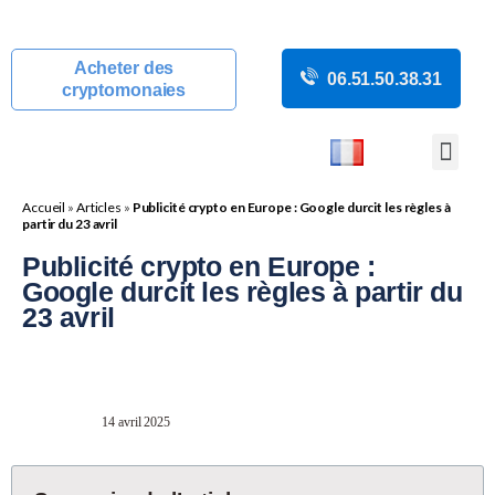
Acheter des
06.51.50.38.31
cryptomonaies
COURS CRYP
ACTUALITÉS C
GUIDES CRY
BOUTIQUE DE MINING
Accueil
»
Articles
»
Publicité crypto en Europe : Google durcit les règles à
partir du 23 avril
Publicité crypto en Europe :
Google durcit les règles à partir du
23 avril
14 avril 2025