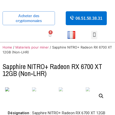
Acheter des
06.51.50.38.31
cryptomonaies
0
COURS CRYPTOMON
ACTUALITÉS CRYPTOMO
GUIDES CRYPTOMON
BOUTIQUE DE MINING
Home
/
Materiels pour miner
/ Sapphire NITRO+ Radeon RX 6700 XT
12GB (Non-LHR)
Sapphire NITRO+ Radeon RX 6700 XT
12GB (Non-LHR)
Désignation
: Sapphire NITRO+ Radeon RX 6700 XT 12GB