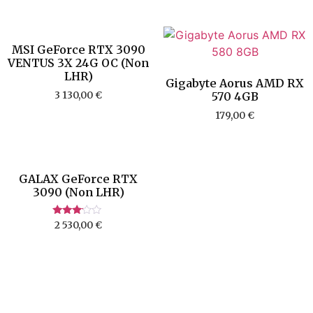
MSI GeForce RTX 3090
VENTUS 3X 24G OC (Non
LHR)
Gigabyte Aorus AMD RX
3 130,00
€
570 4GB
179,00
€
GALAX GeForce RTX
3090 (Non LHR)
Rated
2 530,00
€
3.00
out of
5