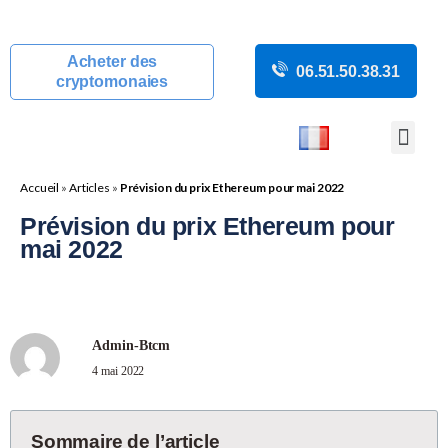
Acheter des
06.51.50.38.31
cryptomonaies
COURS CRYP
ACTUALITÉS C
GUIDES CRY
BOUTIQUE DE MINING
Accueil
»
Articles
»
Prévision du prix Ethereum pour mai 2022
Prévision du prix Ethereum pour
mai 2022
Admin-Btcm
4 mai 2022
Sommaire de l’article