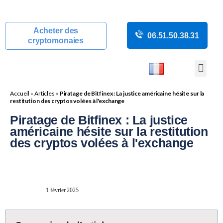
Acheter des
06.51.50.38.31
cryptomonaies
COURS CRYP
ACTUALITÉS C
GUIDES CRY
BOUTIQUE DE MINING
Accueil
»
Articles
»
Piratage de Bitfinex : La justice américaine hésite sur la
restitution des cryptos volées à l'exchange
Piratage de Bitfinex : La justice
américaine hésite sur la restitution
des cryptos volées à l'exchange
1 février 2025