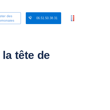
eter des
06.51.50.38.31
tomonaies
la tête de