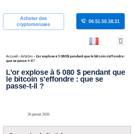
Acheter des
06.51.50.38.31
cryptomonaies
COURS CRYP
ACTUALITÉS C
GUIDES CRY
BOUTIQUE DE MINING
Accueil
»
Articles
»
L’or explose à 5 080 $ pendant que le bitcoin s’effondre :
que se passe-t-il ?
L’or explose à 5 080 $ pendant que
le bitcoin s’effondre : que se
passe-t-il ?
26 janvier 2026