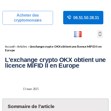
Acheter des
06.51.50.38.31
cryptomonaies
COURS CRYP
ACTUALITÉS C
GUIDES CRY
BOUTIQUE DE MINING
Accueil
»
Articles
»
L'exchange crypto OKX obtient une licence MiFID II en
Europe
L'exchange crypto OKX obtient une
licence MiFID II en Europe
13 mars 2025
Sommaire de l’article