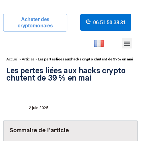
Acheter des
06.51.50.38.31
cryptomonaies
COURS CRYP
ACTUALITÉS C
GUIDES CRY
BOUTIQUE DE MINING
Accueil
»
Articles
»
Les pertes liées aux hacks crypto chutent de 39 % en mai
Les pertes liées aux hacks crypto
chutent de 39 % en mai
2 juin 2025
Sommaire de l’article