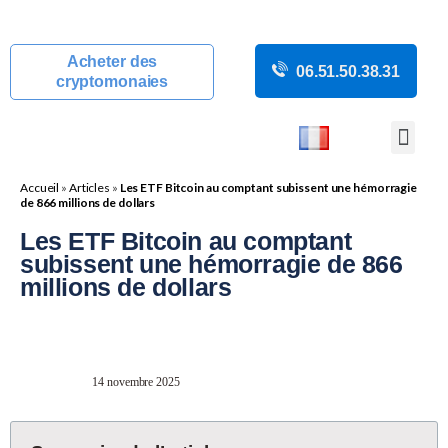
Acheter des
06.51.50.38.31
cryptomonaies
COURS CRYP
ACTUALITÉS C
GUIDES CRY
BOUTIQUE DE MINING
Accueil
»
Articles
»
Les ETF Bitcoin au comptant subissent une hémorragie
de 866 millions de dollars
Les ETF Bitcoin au comptant
subissent une hémorragie de 866
millions de dollars
14 novembre 2025