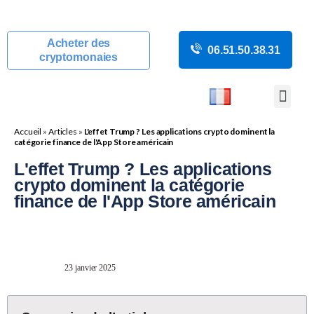
Acheter des
06.51.50.38.31
cryptomonaies
COURS CRYP
ACTUALITÉS C
GUIDES CRY
BOUTIQUE DE MINING
Accueil
»
Articles
»
L'effet Trump ? Les applications crypto dominent la
catégorie finance de l'App Store américain
L'effet Trump ? Les applications
crypto dominent la catégorie
finance de l'App Store américain
23 janvier 2025