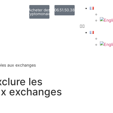
Acheter des
06.51.50.38.31
cryptomonaies
ables aux exchanges
xclure les
aux exchanges