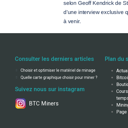
selon Geoff Kendrick de St
d’une interview exclusive q
à venir.
Consulter les derniers articles
Plan du s
Choisir et optimiser le matériel de minage
Actua
Bitco
Quelle carte graphique choisir pour miner ?
Bouti
Suivez nous sur instagram
Cours
temps
BTC Miners
Minin
Page 