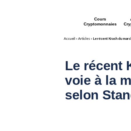
Cours
Cryptomonnaies
Cry
Accueil
»
Articles
»
Le récent Krash du march
Le récent 
voie à la 
selon Stan