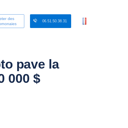
eter des
06.51.50.38.31
tomonaies
to pave la
0 000 $