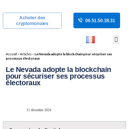
Acheter des
06.51.50.38.31
cryptomonaies
COURS CRYP
ACTUALITÉS C
GUIDES CRY
BOUTIQUE DE MINING
Accueil
»
Articles
»
Le Nevada adopte la blockchain pour sécuriser ses
processus électoraux
Le Nevada adopte la blockchain
pour sécuriser ses processus
électoraux
11 décembre 2024