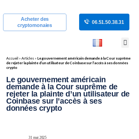
Acheter des
06.51.50.38.31
cryptomonaies
COURS CRYP
ACTUALITÉS C
GUIDES CRY
BOUTIQUE DE MINING
Accueil
»
Articles
»
Le gouvernement américain demande à la Cour suprême
de rejeter la plainte d’un utilisateur de Coinbase sur l’accès à ses données
crypto
Le gouvernement américain
demande à la Cour suprême de
rejeter la plainte d’un utilisateur de
Coinbase sur l’accès à ses
données crypto
31 mai 2025