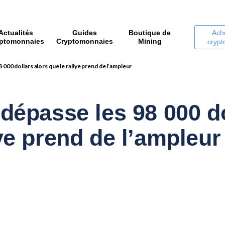
Actualités
Guides
Boutique de
Ach
ptomonnaies
Cryptomonnaies
Mining
cryp
 000 dollars alors que le rallye prend de l’ampleur
 dépasse les 98 000 do
lye prend de l’ampleur