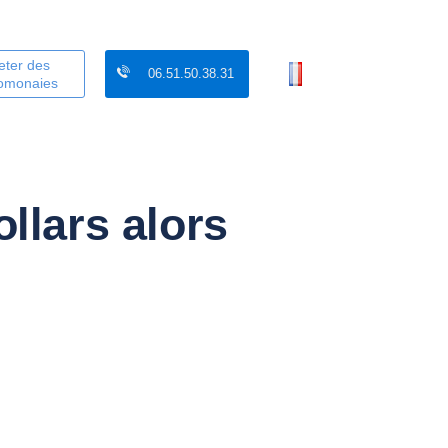
eter des
06.51.50.38.31
tomonaies
llars alors