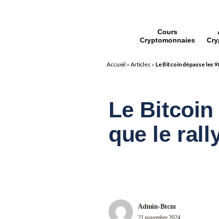
Cours
Cryptomonnaies
Cry
Accueil
»
Articles
»
Le Bitcoin dépasse les 98
Le Bitcoin
que le ral
Admin-Btcm
21 novembre 2024