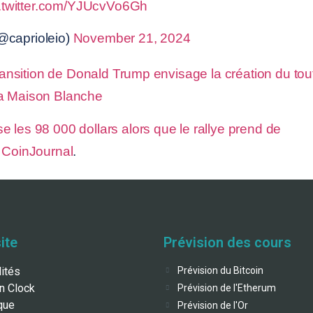
c.twitter.com/YJUcvVo6Gh
@caprioleio)
November 21, 2024
ransition de Donald Trump envisage la création du tou
la Maison Blanche
e les 98 000 dollars alors que le rallye prend de
n
CoinJournal
.
ite
Prévision des cours
lités
Prévision du Bitcoin
in Clock
Prévision de l'Etherum
que
Prévision de l'Or