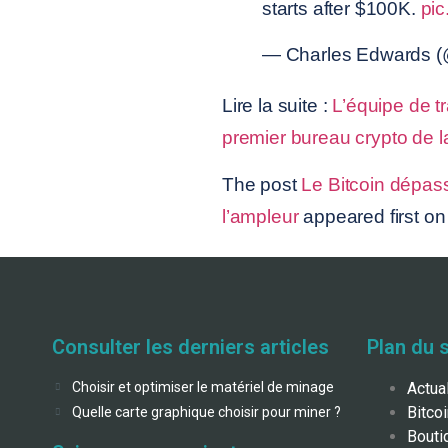
starts after $100K.
pi
— Charles Edwards (
Lire la suite :
L’équipe de t
premier bureau crypto de 
The post
Le Bitcoin dépass
l’ampleur
appeared first o
Consulter les derniers articles
Plan du s
Choisir et optimiser le matériel de minage
Actua
Bitco
Quelle carte graphique choisir pour miner ?
Bouti