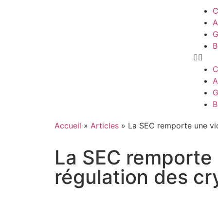
C
A
G
B
C
A
G
B
Accueil
»
Articles
»
La SEC remporte une vic
La SEC remporte u
régulation des cr