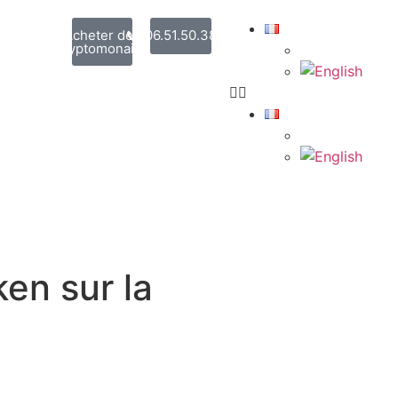
Acheter des
06.51.50.38.31
cryptomonaies
en sur la