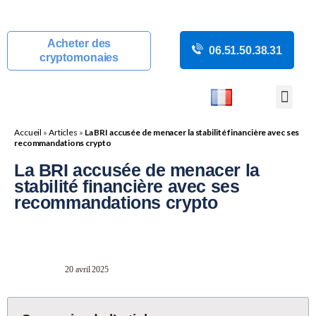
Acheter des
06.51.50.38.31
cryptomonaies
COURS CRYP
ACTUALITÉS C
GUIDES CRY
BOUTIQUE DE MINING
Accueil
»
Articles
»
La BRI accusée de menacer la stabilité financière avec ses
recommandations crypto
La BRI accusée de menacer la
stabilité financière avec ses
recommandations crypto
20 avril 2025