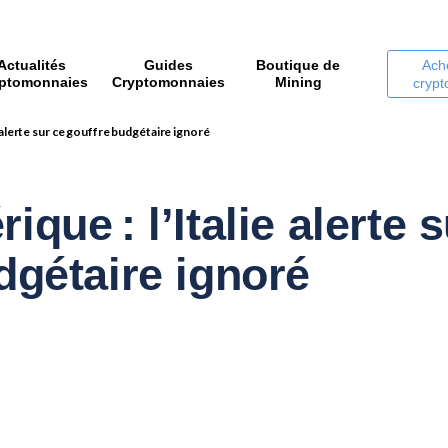
Actualités
Guides
Boutique de
Ach
ptomonnaies
Cryptomonnaies
Mining
cryp
e alerte sur ce gouffre budgétaire ignoré
que : l’Italie alerte 
dgétaire ignoré