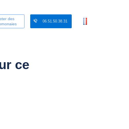
eter des
06.51.50.38.31
tomonaies
sur ce