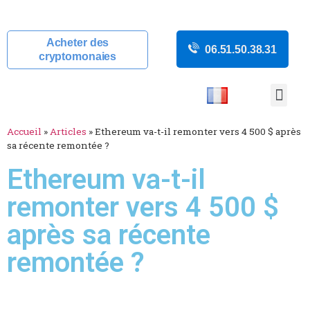
Acheter des
06.51.50.38.31
cryptomonaies
COURS CRYP
ACTUALITÉS C
GUIDES CRY
BOUTIQUE DE MINING
Accueil
»
Articles
»
Ethereum va-t-il remonter vers 4 500 $ après
sa récente remontée ?
Ethereum va-t-il
remonter vers 4 500 $
après sa récente
remontée ?