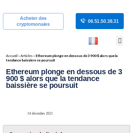
Acheter des
06.51.50.38.31
cryptomonaies
COURS CRYP
ACTUALITÉS C
GUIDES CRY
BOUTIQUE DE MINING
Accueil
»
Articles
»
Ethereum plonge en dessous de 3 900 $ alors que la
tendance baissière se poursuit
Ethereum plonge en dessous de 3
900 $ alors que la tendance
baissière se poursuit
14 décembre 2021