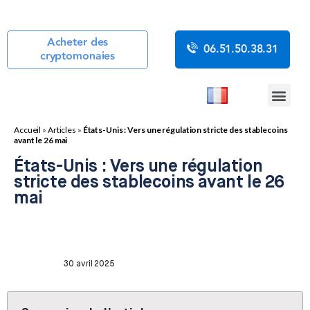
Acheter des
06.51.50.38.31
cryptomonaies
COURS CRYP
ACTUALITÉS CR
GUIDES CRYP
BOUTIQUE DE MINING
Accueil
»
Articles
»
États-Unis : Vers une régulation stricte des stablecoins
avant le 26 mai
États-Unis : Vers une régulation
stricte des stablecoins avant le 26
mai
30 avril 2025