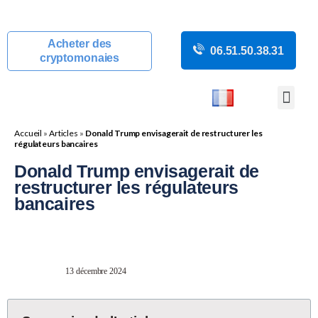
Acheter des
06.51.50.38.31
cryptomonaies
COURS CRYP
ACTUALITÉS C
GUIDES CRY
BOUTIQUE DE MINING
Accueil
»
Articles
»
Donald Trump envisagerait de restructurer les
régulateurs bancaires
Donald Trump envisagerait de
restructurer les régulateurs
bancaires
13 décembre 2024