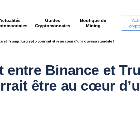
Actualités
Guides
Boutique de
Ach
ptomonnaies
Cryptomonnaies
Mining
cryp
e et Trump : La crypto pourrait être au cœur d’un nouveau scandale !
t entre Binance et Tr
rrait être au cœur d