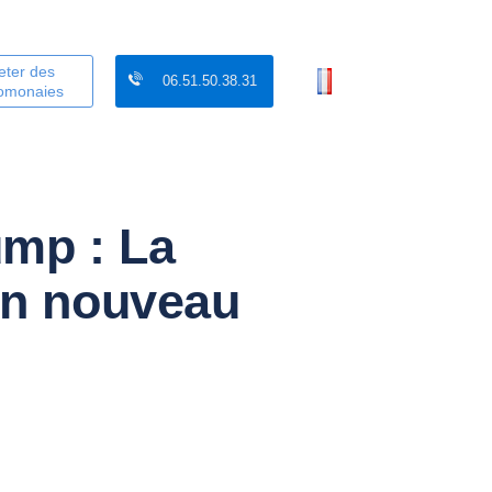
eter des
06.51.50.38.31
tomonaies
ump : La
’un nouveau