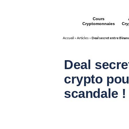
Cours
Cryptomonnaies
Cry
Accueil
»
Articles
»
Deal secret entre Binanc
Deal secre
crypto pou
scandale !