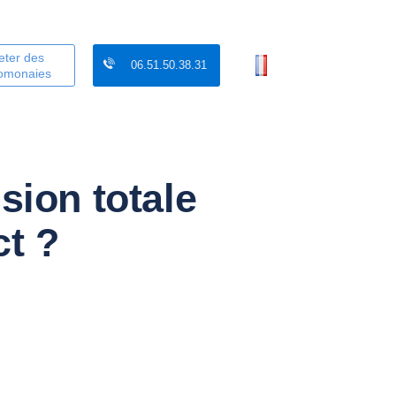
eter des
06.51.50.38.31
tomonaies
sion totale
t ?