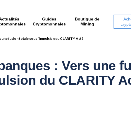
Actualités
Guides
Boutique de
Ach
ptomonnaies
Cryptomonnaies
Mining
cryp
s une fusion totale sous l’impulsion du CLARITY Act ?
banques : Vers une fu
ulsion du CLARITY Ac