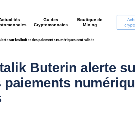
Actualités
Guides
Boutique de
Ach
ptomonnaies
Cryptomonnaies
Mining
cryp
 alerte sur les limites des paiements numériques centralisés
talik Buterin alerte su
es paiements numériq
s