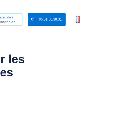
eter des
06.51.50.38.31
tomonaies
r les
ues