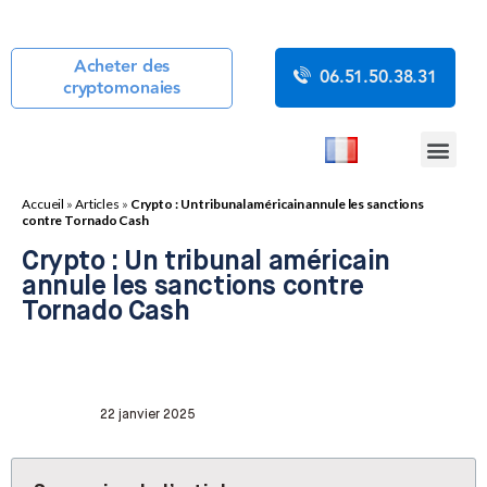
Acheter des
06.51.50.38.31
cryptomonaies
COURS CRYP
ACTUALITÉS CR
GUIDES CRYP
BOUTIQUE DE MINING
Accueil
»
Articles
»
Crypto : Un tribunal américain annule les sanctions
contre Tornado Cash
Crypto : Un tribunal américain
annule les sanctions contre
Tornado Cash
22 janvier 2025