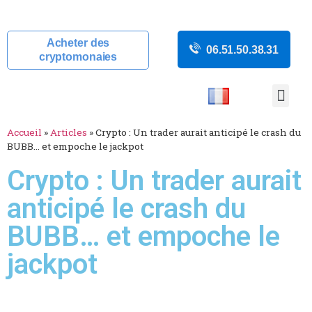
Acheter des
06.51.50.38.31
cryptomonaies
COURS CRYP
ACTUALITÉS C
GUIDES CRY
BOUTIQUE DE MINING
Accueil
»
Articles
»
Crypto : Un trader aurait anticipé le crash du
BUBB… et empoche le jackpot
Crypto : Un trader aurait
anticipé le crash du
BUBB… et empoche le
jackpot