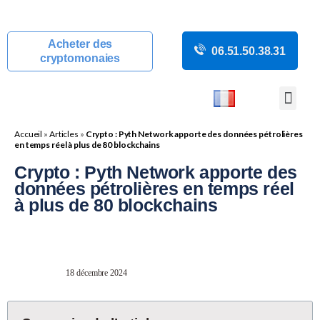
Acheter des
06.51.50.38.31
cryptomonaies
COURS CRYP
ACTUALITÉS C
GUIDES CRY
BOUTIQUE DE MINING
Accueil
»
Articles
»
Crypto : Pyth Network apporte des données pétrolières
en temps réel à plus de 80 blockchains
Crypto : Pyth Network apporte des
données pétrolières en temps réel
à plus de 80 blockchains
18 décembre 2024