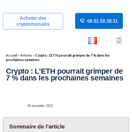
Acheter des
06.51.50.38.31
cryptomonaies
COURS CRYP
ACTUALITÉS C
GUIDES CRY
BOUTIQUE DE MINING
Accueil
»
Articles
»
Crypto : L’ETH pourrait grimper de 7 % dans les
prochaines semaines
Crypto : L’ETH pourrait grimper de
7 % dans les prochaines semaines
30 novembre 2025
Sommaire de l’article