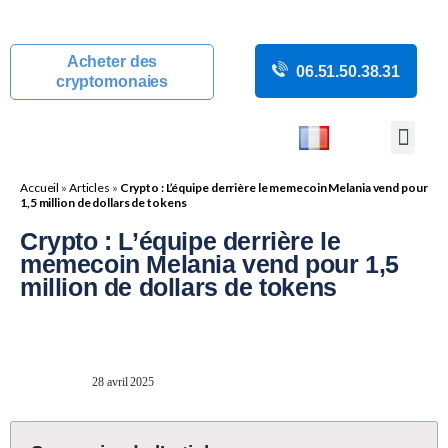
Acheter des
06.51.50.38.31
cryptomonaies
COURS CRYP
ACTUALITÉS C
GUIDES CRY
BOUTIQUE DE MINING
Accueil
»
Articles
»
Crypto : L’équipe derrière le memecoin Melania vend pour
1,5 million de dollars de tokens
Crypto : L’équipe derrière le
memecoin Melania vend pour 1,5
million de dollars de tokens
28 avril 2025