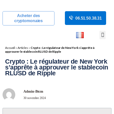
Acheter des
06.51.50.38.31
cryptomonaies
COURS CRYP
ACTUALITÉS C
GUIDES CRY
BOUTIQUE DE MINING
Accueil
»
Articles
»
Crypto : Le régulateur de New York s’apprête à
approuver le stablecoin RLUSD de Ripple
Crypto : Le régulateur de New York
s’apprête à approuver le stablecoin
RLUSD de Ripple
Admin-Btcm
30 novembre 2024