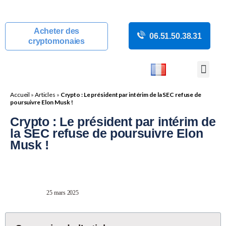
Acheter des
06.51.50.38.31
cryptomonaies
COURS CRYP
ACTUALITÉS C
GUIDES CRY
BOUTIQUE DE MINING
Accueil
»
Articles
»
Crypto : Le président par intérim de la SEC refuse de
poursuivre Elon Musk !
Crypto : Le président par intérim de
la SEC refuse de poursuivre Elon
Musk !
25 mars 2025