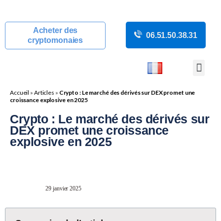
Acheter des
06.51.50.38.31
cryptomonaies
COURS CRYP
ACTUALITÉS C
GUIDES CRY
BOUTIQUE DE MINING
Accueil
»
Articles
»
Crypto : Le marché des dérivés sur DEX promet une
croissance explosive en 2025
Crypto : Le marché des dérivés sur
DEX promet une croissance
explosive en 2025
29 janvier 2025