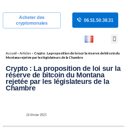
Acheter des
06.51.50.38.31
cryptomonaies
COURS CRYP
ACTUALITÉS C
GUIDES CRY
BOUTIQUE DE MINING
Accueil
»
Articles
»
Crypto : La proposition de loi sur la réserve de bitcoin du
Montana rejetée par les législateurs de la Chambre
Crypto : La proposition de loi sur la
réserve de bitcoin du Montana
rejetée par les législateurs de la
Chambre
24 février 2025