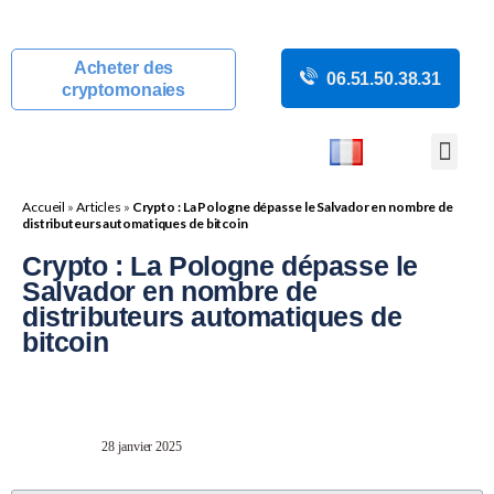
Acheter des
06.51.50.38.31
cryptomonaies
COURS CRYP
ACTUALITÉS C
GUIDES CRY
BOUTIQUE DE MINING
Accueil
»
Articles
»
Crypto : La Pologne dépasse le Salvador en nombre de
distributeurs automatiques de bitcoin
Crypto : La Pologne dépasse le
Salvador en nombre de
distributeurs automatiques de
bitcoin
28 janvier 2025