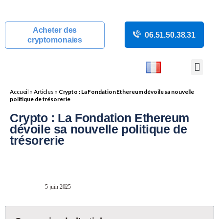
Acheter des
06.51.50.38.31
cryptomonaies
COURS CRYP
ACTUALITÉS C
GUIDES CRY
BOUTIQUE DE MINING
Accueil
»
Articles
»
Crypto : La Fondation Ethereum dévoile sa nouvelle
politique de trésorerie
Crypto : La Fondation Ethereum
dévoile sa nouvelle politique de
trésorerie
5 juin 2025