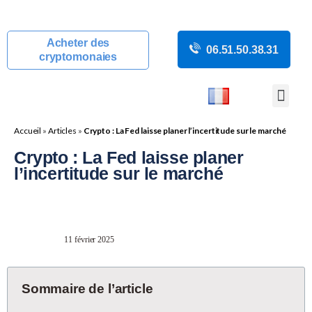
Acheter des
06.51.50.38.31
cryptomonaies
COURS CRYP
ACTUALITÉS C
GUIDES CRY
BOUTIQUE DE MINING
Accueil
»
Articles
»
Crypto : La Fed laisse planer l’incertitude sur le marché
Crypto : La Fed laisse planer
l’incertitude sur le marché
11 février 2025
Sommaire de l’article