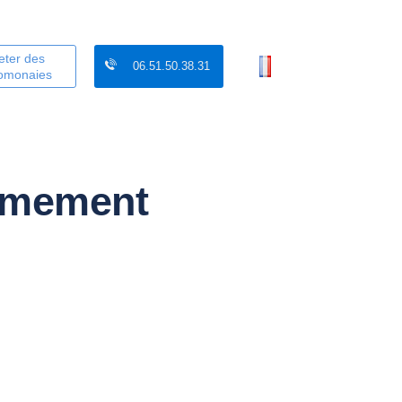
eter des
06.51.50.38.31
tomonaies
ermement