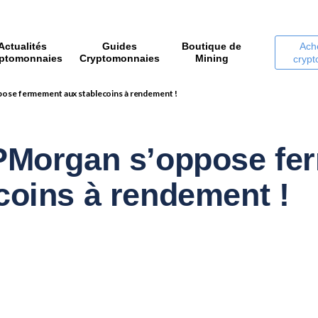
Actualités
Guides
Boutique de
Ach
ptomonnaies
Cryptomonnaies
Mining
cryp
pose fermement aux stablecoins à rendement !
JPMorgan s’oppose f
coins à rendement !