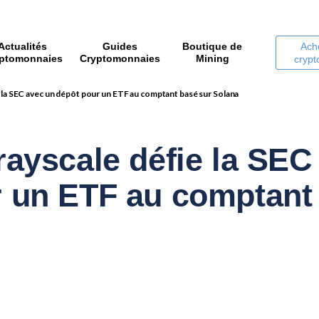
Actualités
Guides
Boutique de
Ach
ptomonnaies
Cryptomonnaies
Mining
cryp
e la SEC avec un dépôt pour un ETF au comptant basé sur Solana
rayscale défie la SEC
r un ETF au comptant