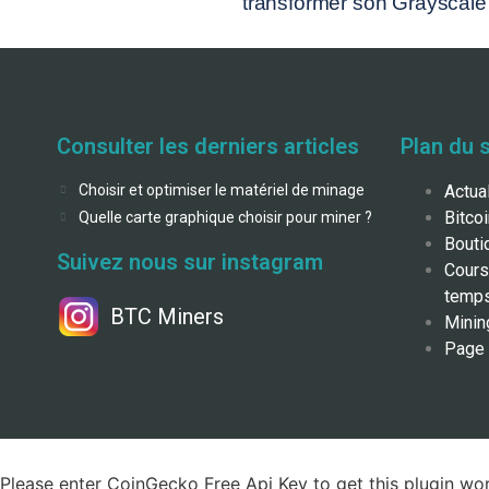
transformer son Grayscale
Consulter les derniers articles
Plan du s
Choisir et optimiser le matériel de minage
Actua
Bitco
Quelle carte graphique choisir pour miner ?
Bouti
Suivez nous sur instagram
Cours
temps
BTC Miners
Minin
Page 
Please enter CoinGecko Free Api Key to get this plugin wor