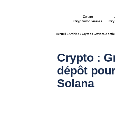
Cours
Cryptomonnaies
Cry
Accueil
»
Articles
»
Crypto : Grayscale défi
Crypto : G
dépôt pou
Solana