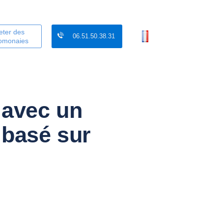
eter des
06.51.50.38.31
tomonaies
 avec un
 basé sur