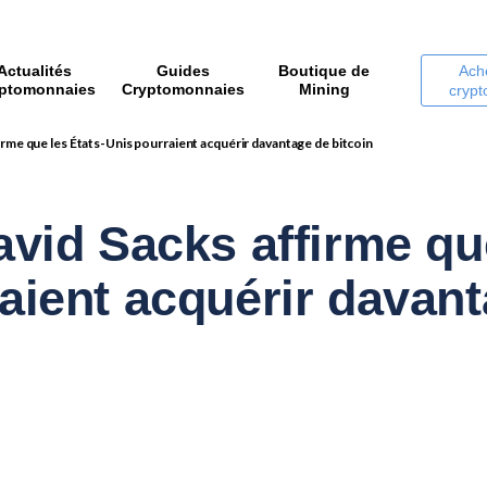
Actualités
Guides
Boutique de
Ach
ptomonnaies
Cryptomonnaies
Mining
cryp
irme que les États-Unis pourraient acquérir davantage de bitcoin
avid Sacks affirme que
aient acquérir davan