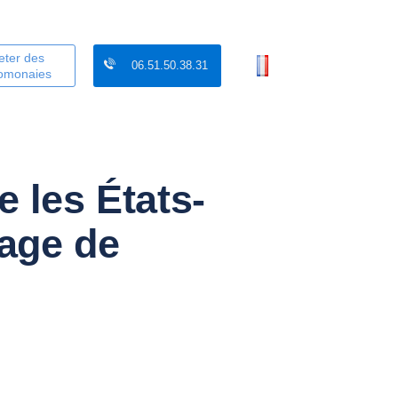
eter des
06.51.50.38.31
tomonaies
 les États-
tage de