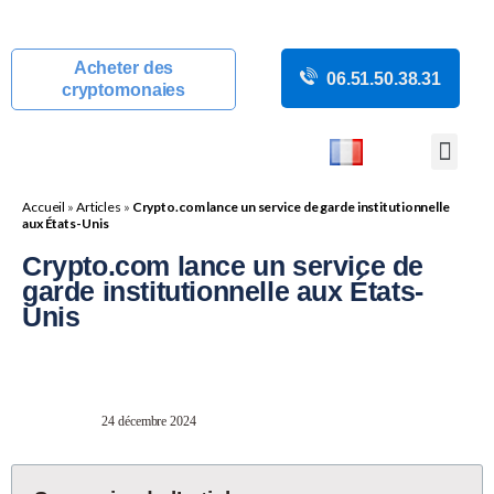
Acheter des
06.51.50.38.31
cryptomonaies
COURS CRYP
ACTUALITÉS C
GUIDES CRY
BOUTIQUE DE MINING
Accueil
»
Articles
»
Crypto.com lance un service de garde institutionnelle
aux États-Unis
Crypto.com lance un service de
garde institutionnelle aux États-
Unis
24 décembre 2024