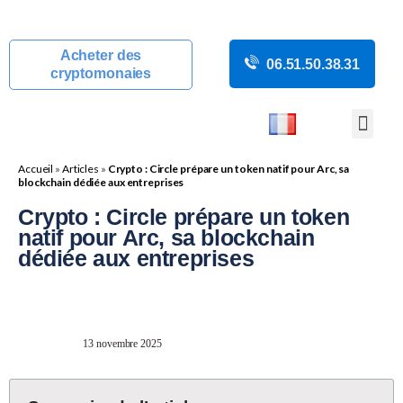
Acheter des
06.51.50.38.31
cryptomonaies
COURS CRYP
ACTUALITÉS C
GUIDES CRY
BOUTIQUE DE MINING
Accueil
»
Articles
»
Crypto : Circle prépare un token natif pour Arc, sa
blockchain dédiée aux entreprises
Crypto : Circle prépare un token
natif pour Arc, sa blockchain
dédiée aux entreprises
13 novembre 2025