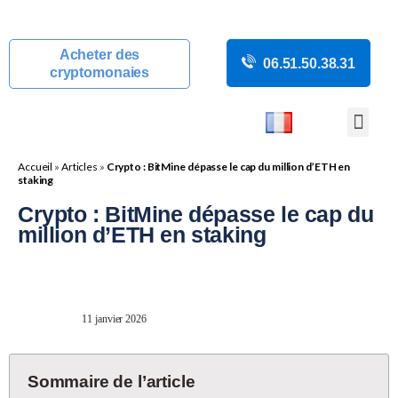
Acheter des
06.51.50.38.31
cryptomonaies
COURS CRYP
ACTUALITÉS C
GUIDES CRY
BOUTIQUE DE MINING
Accueil
»
Articles
»
Crypto : BitMine dépasse le cap du million d’ETH en
staking
Crypto : BitMine dépasse le cap du
million d’ETH en staking
11 janvier 2026
Sommaire de l’article