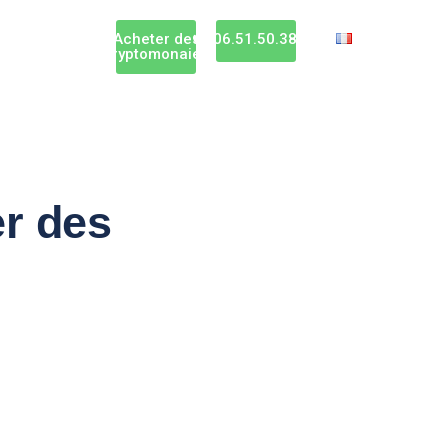
Acheter des
06.51.50.38.31
cryptomonaies
er des