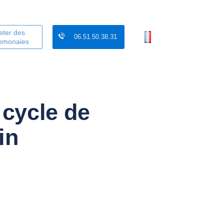
eter des
06.51.50.38.31
tomonaies
 cycle de
in