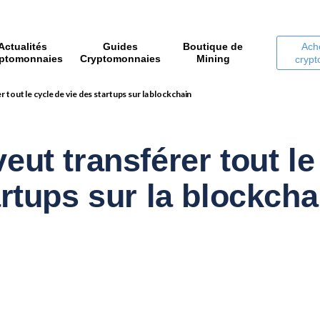
Actualités
Guides
Boutique de
Ach
ptomonnaies
Cryptomonnaies
Mining
cryp
 tout le cycle de vie des startups sur la blockchain
eut transférer tout le
artups sur la blockcha