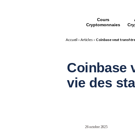
Cours
Cryptomonnaies
Cry
Accueil
»
Articles
»
Coinbase veut transférer
Coinbase v
vie des st
26 octobre 2025