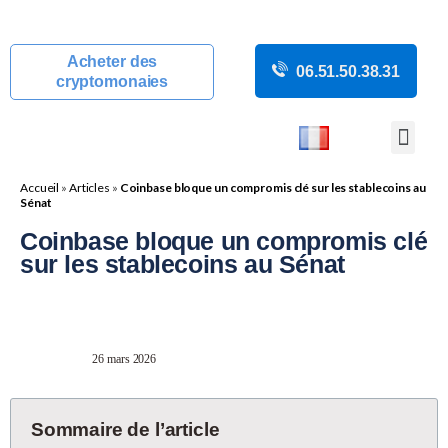
Acheter des
06.51.50.38.31
cryptomonaies
COURS CRYP
ACTUALITÉS C
GUIDES CRY
BOUTIQUE DE MINING
Accueil
»
Articles
»
Coinbase bloque un compromis clé sur les stablecoins au
Sénat
Coinbase bloque un compromis clé
sur les stablecoins au Sénat
26 mars 2026
Sommaire de l’article