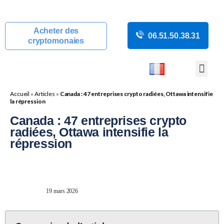
Acheter des
06.51.50.38.31
cryptomonaies
COURS CRYP
ACTUALITÉS C
GUIDES CRY
BOUTIQUE DE MINING
Accueil
»
Articles
»
Canada : 47 entreprises crypto radiées, Ottawa intensifie
la répression
Canada : 47 entreprises crypto
radiées, Ottawa intensifie la
répression
19 mars 2026